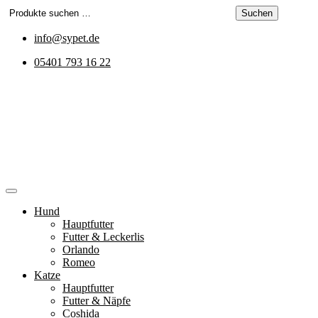
Zum
Suchen
Suchen
Inhalt
nach:
springen
info@sypet.de
05401 793 16 22
Hund
Hauptfutter
Futter & Leckerlis
Orlando
Romeo
Katze
Hauptfutter
Futter & Näpfe
Coshida