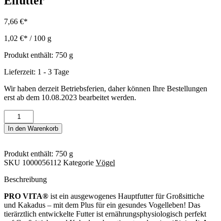
Eifutter
7,66
€
1,02
€
/
100
g
Produkt enthält: 750
g
Lieferzeit: 1 - 3 Tage
Wir haben derzeit Betriebsferien, daher können Ihre Bestellungen
erst ab dem 10.08.2023 bearbeitet werden.
750
g
In den Warenkorb
Vitakraft
Vogelfutter
Pro
Produkt enthält: 750
g
Vita
SKU
1000056112
Kategorie
Vögel
Eifutter
Menge
Beschreibung
PRO VITA®
ist ein ausgewogenes Hauptfutter für Großsittiche
und Kakadus – mit dem Plus für ein gesundes Vogelleben! Das
tierärztlich entwickelte Futter ist ernährungsphysiologisch perfekt