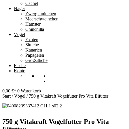
Cachet
Nager
Zwergkaninchen
Meerschweinchen
Hamster
Chinchilla
Vögel
Exoten
Sittiche
Kanarien
Papageien
Großsittiche
Fische
Konto
0,00
€
0
Warenkorb
Start
/
Vögel
/ 750 g Vitakraft Vogelfutter Pro Vita Eifutter
750 g Vitakraft Vogelfutter Pro Vita