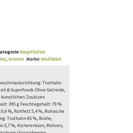
ategorie
Hauptfutter
ter
,
Gramm
Marke:
Wolfsblut
Geschmacksrichtung: Truthahn
eil & Superfoods Ohne Getreide,
& künstlichen Zusätzen
halt: 395 g Feuchtegehalt: 79 %
10,6 %, Rohfett 5,4 %, Rohasche
g: Truthahn 65 %, Brühe,
is 0,7 %, Kichererbsen, Möhren,
ischung (Aroniabeeren,