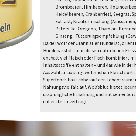
Brombeeren, Himbeeren, Holunderbee
Heidelbeeren, Cranberries), Seegras, S
Extrakt, Kräutermischung (Anissamen,
Petersilie, Oregano, Thymian, Brennn
Ginseng). Fütterungsempfehlung (Gew
Da der Wolf der Urahn aller Hunde ist, orient
Hundenassfutter an diesen natürlichen Fres
enthält viel Fleisch oder Fisch kombiniert mi
Inhaltsstoffe enthalten – und das wie in der 
Auswahl an außergewöhnlichen Fleischsorte
Superfoods baut dabei auf den Lebensräumen
Nahrungsvielfalt auf. Wolfsblut bietet jede
ursprüngliche Ernährung und mit seiner Sorte
dabei, das er verträgt.