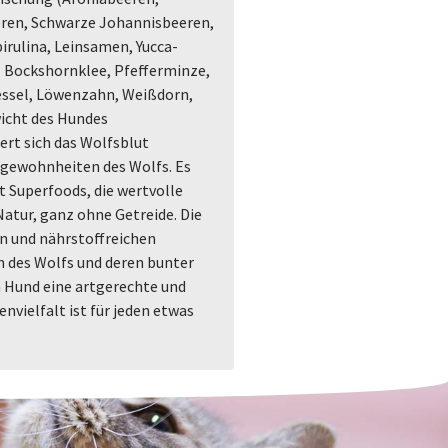
ren, Schwarze Johannisbeeren,
pirulina, Leinsamen, Yucca-
 Bockshornklee, Pfefferminze,
essel, Löwenzahn, Weißdorn,
icht des Hundes
iert sich das Wolfsblut
sgewohnheiten des Wolfs. Es
t Superfoods, die wertvolle
Natur, ganz ohne Getreide. Die
n und nährstoffreichen
 des Wolfs und deren bunter
m Hund eine artgerechte und
nvielfalt ist für jeden etwas