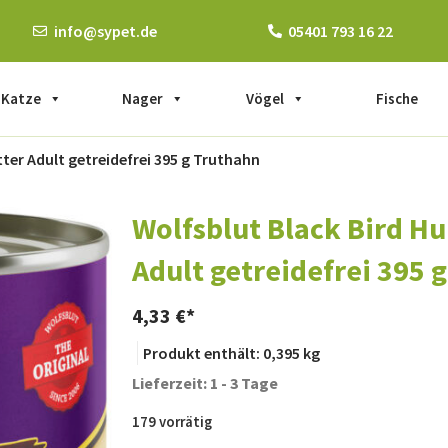
info@sypet.de
05401 793 16 22
Katze
Nager
Vögel
Fische
ter Adult getreidefrei 395 g Truthahn
Wolfsblut Black Bird H
Adult getreidefrei 395 
4,33
€
Produkt enthält: 0,395
kg
Lieferzeit: 1 - 3 Tage
179 vorrätig