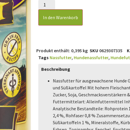
In den Warenkorb
Produkt enthält: 0,395
kg
SKU
0629307335
K
Tags
Nassfutter
,
Hundenassfutter
,
Hundefut
Beschreibung
Nassfutter für ausgewachsene Hunde 
und Süßkartoffel Mit hohem Fleischant
Zucker, Soja, Geschmacksverstärkern 
Futtermittelart: Alleinfuttermittel In
Analytische Bestandteile: Rohprotein 
2,4 %, Rohfaser 0,8 % Zusammensetzun
Süßkartoffeln 1 %, Mineralstoffe, Kürb
Erbsen, Topinambur, Fenchel, Fruchtm