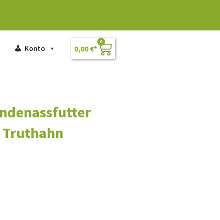
0
Konto
0,00
€
undenassfutter
g Truthahn