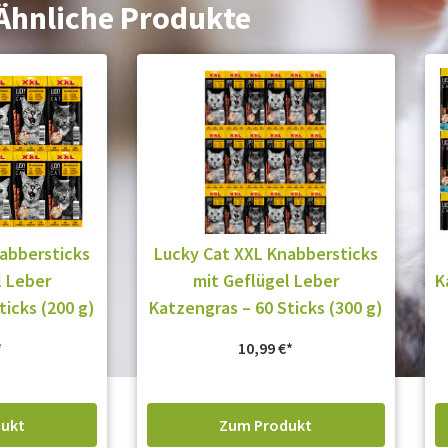
Ähnliche Produkte
abbersticks
Lucky Cat XXL Knabbersticks
l Leber
mit Geflügel Leber
K
ticks (200 g)
Katzengras – 60 Sticks (300 g)
10,99
€
ukt
Zum Produkt