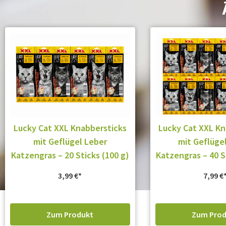
Lucky Cat XXL Knabbersticks
Lucky Cat XXL Kn
mit Geflügel Leber
mit Geflüge
Katzengras – 20 Sticks (100 g)
Katzengras – 40 S
3,99
€
7,99
€
Zum Produkt
Zum Prod