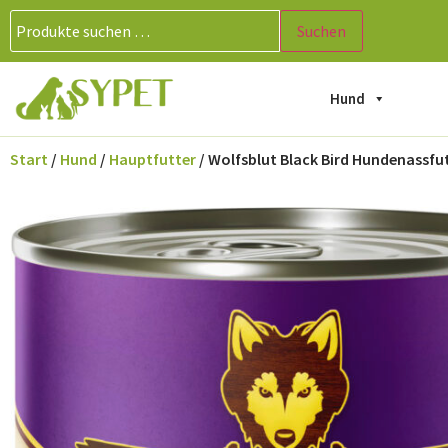
Suchen
Hund
Start
/
Hund
/
Hauptfutter
/ Wolfsblut Black Bird Hundenassfut