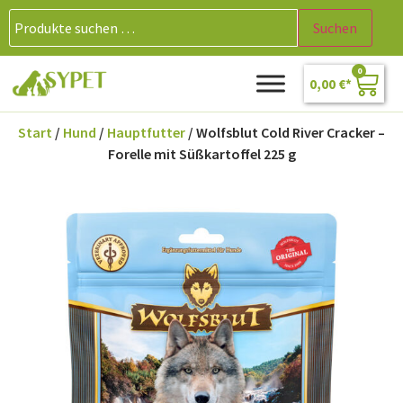
Suchen
0
0,00
€
Start
/
Hund
/
Hauptfutter
/ Wolfsblut Cold River Cracker –
Forelle mit Süßkartoffel 225 g