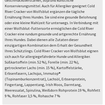
Geschmacksverstärker, Soja und künstliche
Konservierungsmittel. Auch für Allergiker geeignet Cold
River Cracker von Wolfsblut ergänzen die tägliche
Ernährung Ihres Hundes. Sie sind eine gesunde Belohnung
oder eine kleine Mahlzeit für unterwegs. In Verbindung mit
einer Wolfsblut-Futtersorte ermöglichen die Cold River
Cracker eine rundum gesunde und artgerechte Ernährung
Ihres Hundes. Dabei dienen alle Zutaten dieser
einzigartigen Kombination dem Erhalt der Gesundheit
Ihres Schützlings. Cold River Cracker von Wolfsblut eignen
sich auch für allergiegefährdete Hunde und Allergiker.
Süßkartoffeln (min. 52 %), Forelle (min. 22 %),
getrockneter Lachs (min. 15 %), Kartoffelstärke,
Erbsenfasern, Lachsjus, Immutop®
(Topinamburkonzentrat), Lachsöl, Erbsenprotein,
Fingertang, Lappentang, Irish Moos, Darmtang,
Meeressalat, Spirulina, Weißdorn Rohprotein 19 %, Rohfett
9 %, Rohfaser 3,5 %, Rohasche 7 %