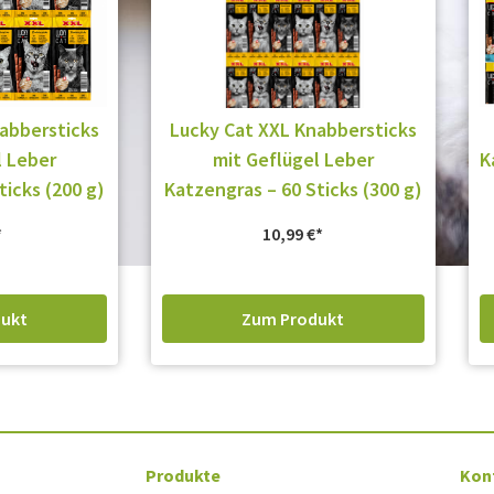
abbersticks
Lucky Cat XXL Knabbersticks
l Leber
mit Geflügel Leber
K
ticks (200 g)
Katzengras – 60 Sticks (300 g)
10,99
€
ukt
Zum Produkt
Produkte
Kon