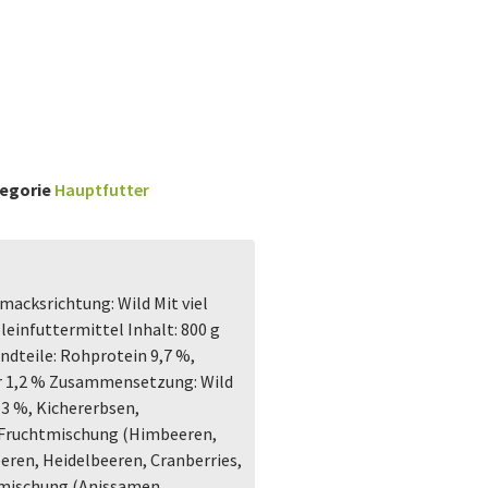
egorie
Hauptfutter
acksrichtung: Wild Mit viel
lleinfuttermittel Inhalt: 800 g
ndteile: Rohprotein 9,7 %,
r 1,2 % Zusammensetzung: Wild
3 %, Kichererbsen,
 Fruchtmischung (Himbeeren,
ren, Heidelbeeren, Cranberries,
ermischung (Anissamen,