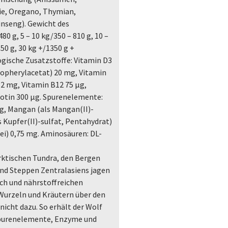
ie, Oregano, Thymian,
nseng). Gewicht des
0 g, 5 – 10 kg/350 – 810 g, 10 –
50 g, 30 kg +/1350 g +
ogische Zusatzstoffe: Vitamin D3
ocopherylacetat) 20 mg, Vitamin
 2 mg, Vitamin B12 75 μg,
iotin 300 μg. Spurenelemente:
mg, Mangan (als Mangan(II)-
s Kupfer(II)-sulfat, Pentahydrat)
rei) 0,75 mg. Aminosäuren: DL-
rktischen Tundra, den Bergen
und Steppen Zentralasiens jagen
sch und nährstoffreichen
 Wurzeln und Kräutern über den
nicht dazu. So erhält der Wolf
 Spurenelemente, Enzyme und