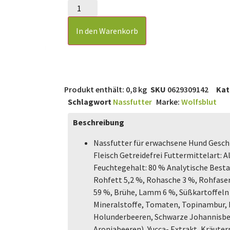
In den Warenkorb
Produkt enthält: 0,8
kg
SKU
0629309142
Kat
Schlagwort
Nassfutter
Marke:
Wolfsblut
Beschreibung
Nassfutter für erwachsene Hund Geschm
Fleisch Getreidefrei Futtermittelart: A
Feuchtegehalt: 80 % Analytische Besta
Rohfett 5,2 %, Rohasche 3 %, Rohfase
59 %, Brühe, Lamm 6 %, Süßkartoffeln 
Mineralstoffe, Tomaten, Topinambur,
Holunderbeeren, Schwarze Johannisbee
Aroniabeeren), Yucca- Extrakt, Kräut