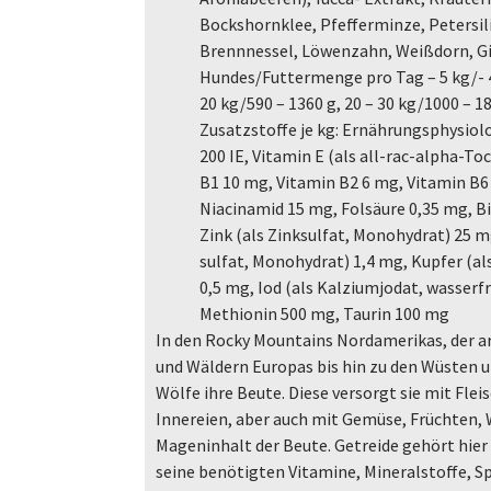
Bockshornklee, Pfefferminze, Petersil
Brennnessel, Löwenzahn, Weißdorn, Gi
Hundes/Futtermenge pro Tag – 5 kg/- 48
20 kg/590 – 1360 g, 20 – 30 kg/1000 – 18
Zusatzstoffe je kg: Ernährungsphysiol
200 IE, Vitamin E (als all-rac-alpha-T
B1 10 mg, Vitamin B2 6 mg, Vitamin B6
Niacinamid 15 mg, Folsäure 0,35 mg, B
Zink (als Zinksulfat, Monohydrat) 25 
sulfat, Monohydrat) 1,4 mg, Kupfer (al
0,5 mg, Iod (als Kalziumjodat, wasserf
Methionin 500 mg, Taurin 100 mg
In den Rocky Mountains Nordamerikas, der a
und Wäldern Europas bis hin zu den Wüsten 
Wölfe ihre Beute. Diese versorgt sie mit Flei
Innereien, aber auch mit Gemüse, Früchten,
Mageninhalt der Beute. Getreide gehört hier 
seine benötigten Vitamine, Mineralstoffe,