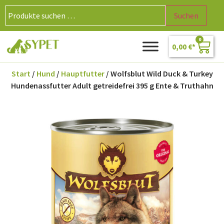
Suchen
0
0,00
€
Start
/
Hund
/
Hauptfutter
/ Wolfsblut Wild Duck & Turkey
Hundenassfutter Adult getreidefrei 395 g Ente & Truthahn