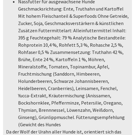
Nassfutter für ausgewachsene Hunde
Geschmacksrichtung: Ente, Truthahn und Kartoffel
Mit hohem Fleischanteil & Superfoods Ohne Getreide,
Zucker, Soja, Geschmacksverstärkern & künstlichen
Zusätzen Futtermittelart: Alleinfuttermittel Inhalt:
395 g Feuchtegehalt: 79 % Analytische Bestandteile:
Rohprotein 10,4 %, Rohfett 5,3 %, Rohasche 2,5 %,
Rohfaser 0,5 % Zusammensetzung: Truthahn 42 %,
Brühe, Ente 24 %, Kartoffeln 1 %, Möhren,
Mineralstoffe, Tomaten, Topinambur, Äpfel,
Fruchtmischung (Sanddorn, Himbeeren,
Holunderbeeren, Schwarze Johannisbeeren,
Heidelbeeren, Cranberries), Leinsamen, Fenchel,
Yucca-Extrakt, Kräutermischung (Anissamen,
Bockshornklee, Pfefferminze, Petersilie, Oregano,
Thymian, Brennnessel, Löwenzahn, Weißdorn,
Ginseng), Grünlippmuschel. Fütterungsempfehlung
(Gewicht des Hundes
Da der Wolf der Urahn aller Hunde ist, orientiert sich das