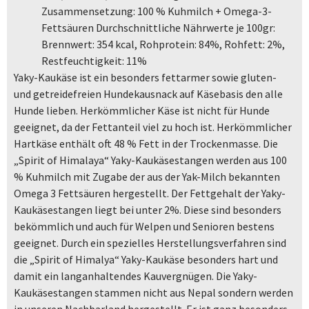
Zusammensetzung: 100 % Kuhmilch + Omega-3-
Fettsäuren Durchschnittliche Nährwerte je 100gr:
Brennwert: 354 kcal, Rohprotein: 84%, Rohfett: 2%,
Restfeuchtigkeit: 11%
Yaky-Kaukäse ist ein besonders fettarmer sowie gluten-
und getreidefreien Hundekausnack auf Käsebasis den alle
Hunde lieben. Herkömmlicher Käse ist nicht für Hunde
geeignet, da der Fettanteil viel zu hoch ist. Herkömmlicher
Hartkäse enthält oft 48 % Fett in der Trockenmasse. Die
„Spirit of Himalaya“ Yaky-Kaukäsestangen werden aus 100
% Kuhmilch mit Zugabe der aus der Yak-Milch bekannten
Omega 3 Fettsäuren hergestellt. Der Fettgehalt der Yaky-
Kaukäsestangen liegt bei unter 2%. Diese sind besonders
bekömmlich und auch für Welpen und Senioren bestens
geeignet. Durch ein spezielles Herstellungsverfahren sind
die „Spirit of Himalya“ Yaky-Kaukäse besonders hart und
damit ein langanhaltendes Kauvergnügen. Die Yaky-
Kaukäsestangen stammen nicht aus Nepal sondern werden
in unseren Nachbarland hergestellt. Er ist ganz besonders