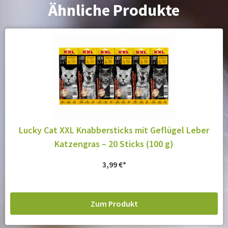
Ähnliche Produkte
Lucky Cat XXL Knabbersticks mit Geflügel Leber
Katzengras – 20 Sticks (100 g)
3,99
€
Zum Produkt