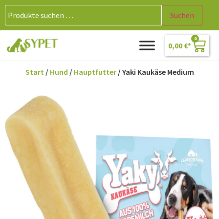
Suchen
0
0,00
€
Start
/
Hund
/
Hauptfutter
/ Yaki Kaukäse Medium